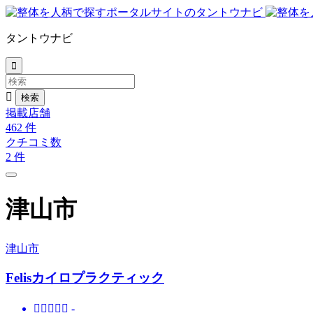
タントウナビ


掲載店舗
462
件
クチコミ数
2
件
津山市
津山市
Felisカイロプラクティック





-