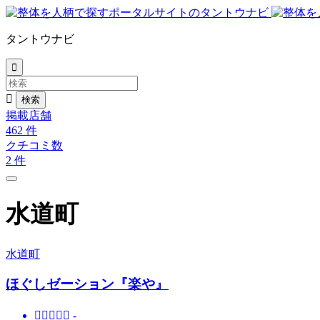
タントウナビ


掲載店舗
462
件
クチコミ数
2
件
水道町
水道町
ほぐしゼーション『楽や』





-