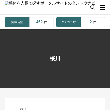

462
2
掲載店舗
クチコミ数
件
件
桜川
桜川