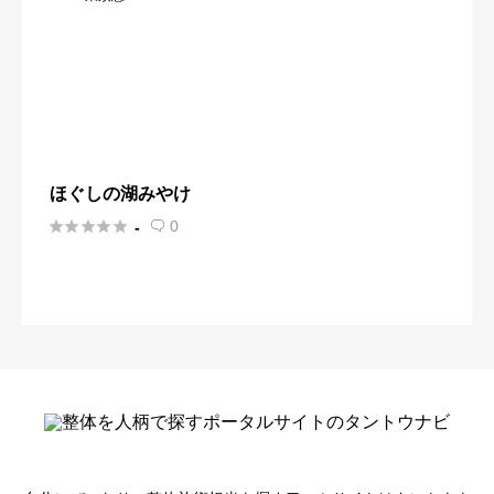
ほぐしの湖みやけ





0
-
