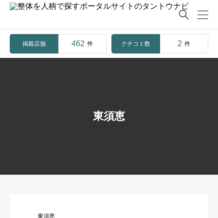

462
2
掲載店舗
クチコミ数
件
件
東須恵
東須恵