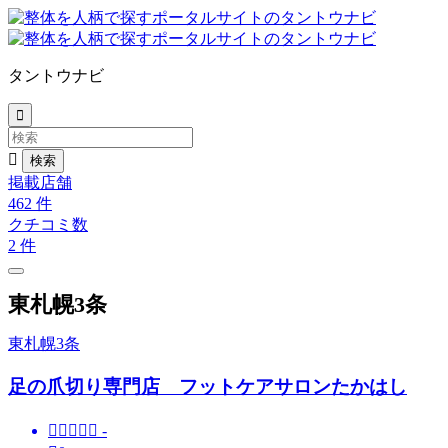
タントウナビ


掲載店舗
462
件
クチコミ数
2
件
東札幌3条
東札幌3条
足の爪切り専門店 フットケアサロンたかはし





-