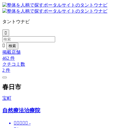
タントウナビ


掲載店舗
462
件
クチコミ数
2
件
春日市
宝町
自然療法治療院





-