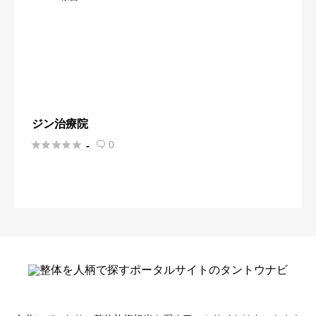
ジン治療院





0
-
