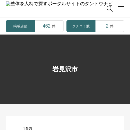

462
2
掲載店舗
クチコミ数
件
件
岩見沢市
1条西