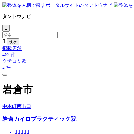
タントウナビ


掲載店舗
462
件
クチコミ数
2
件
岩倉市
中本町西出口
岩倉カイロプラクティック院





-