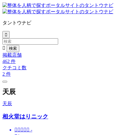
タントウナビ


掲載店舗
462
件
クチコミ数
2
件
天辰
天辰
相火堂はりニック





-