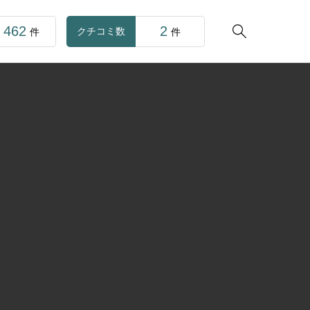
462
2

クチコミ数
件
件