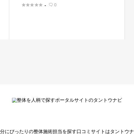
（パナシア）





0
-

分にぴったりの整体施術担当を探す口コミサイトはタントウナ