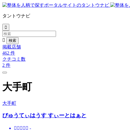
タントウナビ


掲載店舗
462
件
クチコミ数
2
件
大手町
大手町
びゅうてぃはうす すぃーとはぁと





-