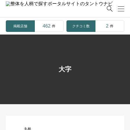

462
2
掲載店舗
クチコミ数
件
件
大字
丸林