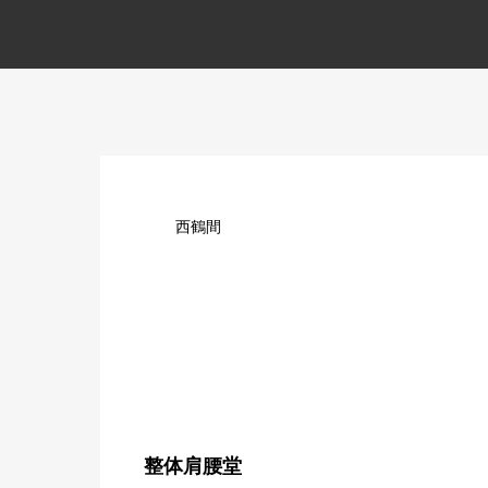
西鶴間
整体肩腰堂