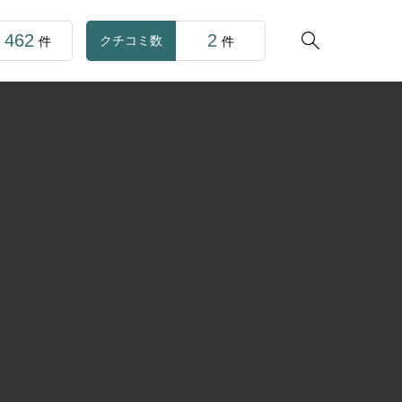
462
2

クチコミ数
件
件