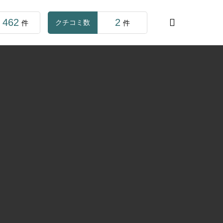
462
2

クチコミ数
件
件