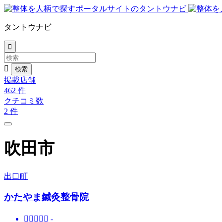
タントウナビ


掲載店舗
462
件
クチコミ数
2
件
吹田市
出口町
かたやま鍼灸整骨院





-