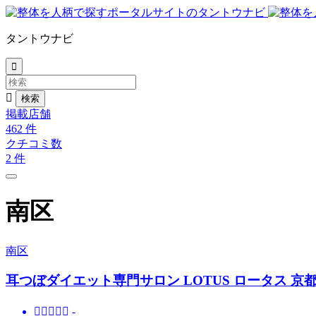
タントウナビ


掲載店舗
462
件
クチコミ数
2
件
南区
南区
耳つぼダイエット専門サロン LOTUS ロータス 京





-