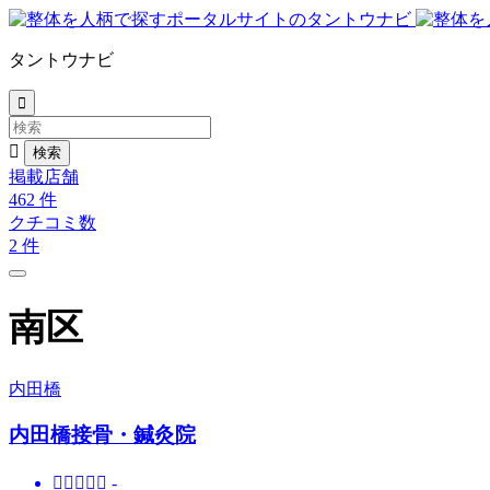
タントウナビ


掲載店舗
462
件
クチコミ数
2
件
南区
内田橋
内田橋接骨・鍼灸院





-