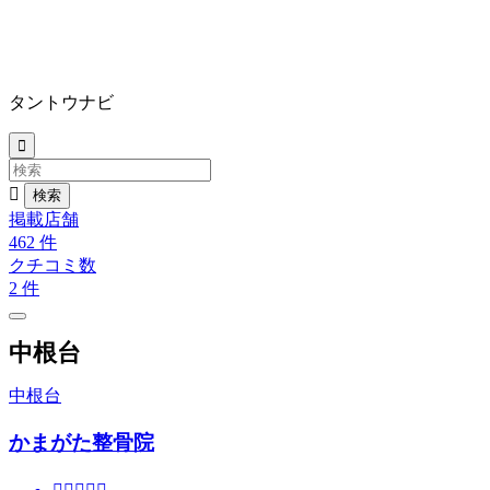
タントウナビ


掲載店舗
462
件
クチコミ数
2
件
中根台
中根台
かまがた整骨院