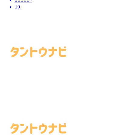





-

0