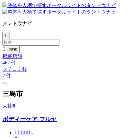
タントウナビ


掲載店舗
462
件
クチコミ数
2
件
三島市
大社町
ボディーケア フルヤ





-