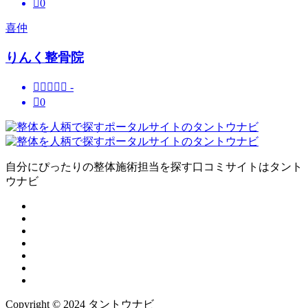

0
喜仲
りんく整骨院





-

0
自分にぴったりの整体施術担当を探す口コミサイトはタント
ウナビ
Copyright © 2024 タントウナビ