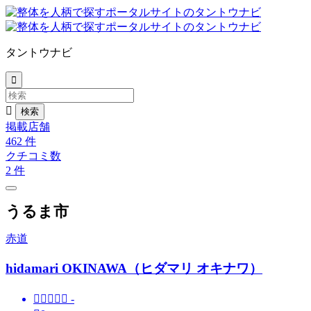
タントウナビ


掲載店舗
462
件
クチコミ数
2
件
うるま市
赤道
hidamari OKINAWA（ヒダマリ オキナワ）





-