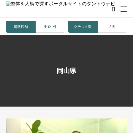

462
2
掲載店舗
クチコミ数
件
件
岡山県