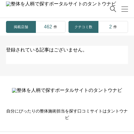

462
2
掲載店舗
クチコミ数
件
件
登録されている記事はございません。
自分にぴったりの整体施術担当を探す口コミサイトはタントウナ
ビ